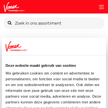
KIK-kaart
Assortiment
Bier, Wijn & Sterke Drank
Bier
Alfa-Edel
Pincode vergeten
Alfa Edel Pils 24x300ml Krat
7200 ml
Deze website maakt gebruik van cookies
Persoonlijk KIK-account
We gebruiken cookies om content en advertenties te
personaliseren, om functies voor social media te bieden
en om ons websiteverkeer te analyseren. Ook delen we
informatie over jouw gebruik van onze site met onze
partners voor social media, adverteren en analyse. Deze
partners kunnen deze gegevens combineren met andere
informatie die je aan ze hebt verstrekt of die ze hebben