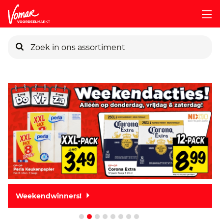
KIK-kaart
Pincode vergeten
Persoonlijk KIK-account
Weekendwinners!