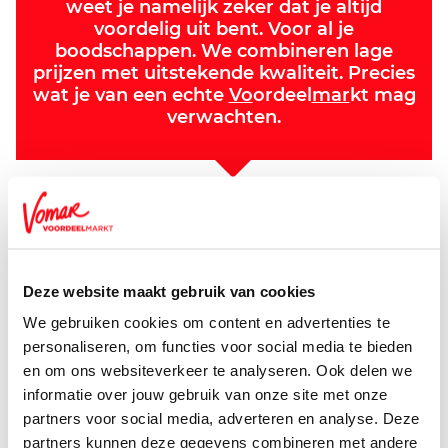
weet je namelijk zeker dat je altijd
voordelig uit bent. Voor al je
boodschappen. We combineren lage
prijzen met uitstekende kwaliteit. Precies
wat je van een echte
Vo
ordeel
mar
kt mag
verwachten.
Lage prijzen
Profiteer elke dag van onze extréém lage prijzen en top-
acties.
Maak het jezelf zo goedkoop en gemakkelijk mogelijk. Je
Deze website maakt gebruik van cookies
betaalt bij ons altijd een extréém lage prijs voor ál je
boodschappen. Vind je een product ergens toch
We gebruiken cookies om content en advertenties te
goedkoper? Vertel het ons, dan passen wij de prijs aan.
personaliseren, om functies voor social media te bieden
en om ons websiteverkeer te analyseren. Ook delen we
Lees meer
informatie over jouw gebruik van onze site met onze
partners voor social media, adverteren en analyse. Deze
Top kwaliteit
partners kunnen deze gegevens combineren met andere