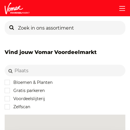
KIK-kaart
Vind jouw Vomar Voordeelmarkt
Pincode vergeten
Persoonlijk KIK-account
Bloemen & Planten
Gratis parkeren
Voordeelslijterij
Zelfscan