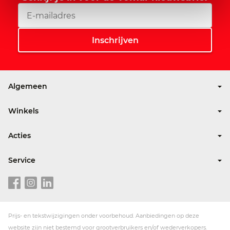
Algemeen
Over Vomar
Winkels
Nieuws
Winkelzoeker
Werken bij Vomar
Acties
Folders en aanbiedingen
Service
Walibi digitaal sparen
Klantenservice
Garantie Leifheit
Klant is Koning-kaart
Garantie Tefal
Veelgestelde vragen
Folder niet ontvangen?
Prijs- en tekstwijzigingen onder voorbehoud. Aanbiedingen op deze
Inschrijven nieuwsbrief
website zijn niet bestemd voor grootverbruikers en/of wederverkopers.