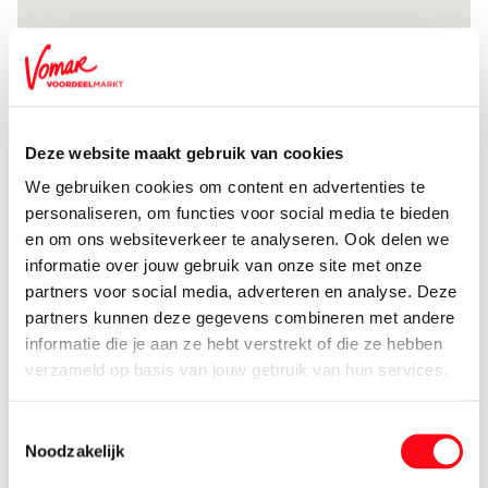
Deze website maakt gebruik van cookies
We gebruiken cookies om content en advertenties te
5
personaliseren, om functies voor social media te bieden
en om ons websiteverkeer te analyseren. Ook delen we
informatie over jouw gebruik van onze site met onze
17
partners voor social media, adverteren en analyse. Deze
4
partners kunnen deze gegevens combineren met andere
3
informatie die je aan ze hebt verstrekt of die ze hebben
15
verzameld op basis van jouw gebruik van hun services.
46
6
Toestemmingsselectie
6
Noodzakelijk