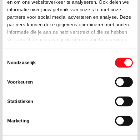
en om ons websiteverkeer te analyseren. Ook delen we
Naast onze wekelijkse topaanbiedingen, profiteer je nu van
informatie over jouw gebruik van onze site met onze
nog meer korting. Als Koning(in) vind je elke week
partners voor social media, adverteren en analyse. Deze
Voordeel Vouchers in de Vomar-app waarmee je jaarlijks
partners kunnen deze gegevens combineren met andere
tot wel € 600,- éxtra bespaart!
informatie die je aan ze hebt verstrekt of die ze hebben
Lees meer
verzameld op basis van jouw gebruik van hun services.
Toestemmingsselectie
Noodzakelijk
Voorkeuren
Statistieken
Marketing