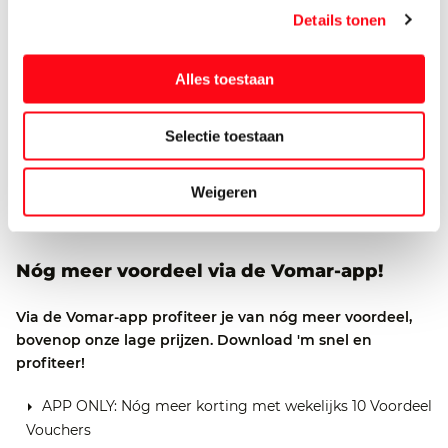
Details tonen
Korting op vers gebak voor je verjaardag
Rondom je verjaardag staat er een persoonlijke Voordeel
Alles toestaan
Voucher voor je klaar in de Vomar-app, waarmee je korting
krijgt op vers gebak. Lekker én voordelig je verjaardag
vieren dus!
Selectie toestaan
Lees meer
Weigeren
Nóg meer voordeel via de Vomar-app!
Via de Vomar-app profiteer je van nóg meer voordeel,
bovenop onze lage prijzen. Download 'm snel en
profiteer!
APP ONLY: Nóg meer korting met wekelijks 10 Voordeel
Vouchers