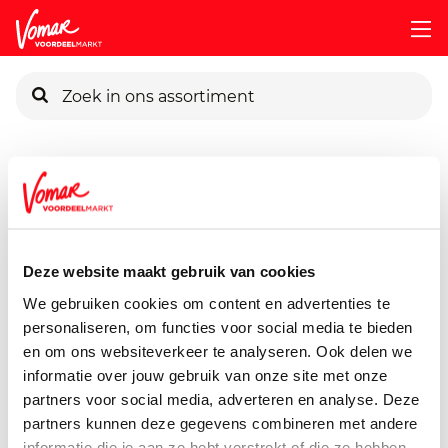
KIK-kaart
Assortiment
Bier, Wijn & Sterke Drank
Bier
Grolsch-P
Pincode vergeten
Grolsch Beugel 4x450ml Fles
1800 ml
Deze website maakt gebruik van cookies
Persoonlijk KIK-account
We gebruiken cookies om content en advertenties te
personaliseren, om functies voor social media te bieden
en om ons websiteverkeer te analyseren. Ook delen we
informatie over jouw gebruik van onze site met onze
partners voor social media, adverteren en analyse. Deze
partners kunnen deze gegevens combineren met andere
informatie die je aan ze hebt verstrekt of die ze hebben