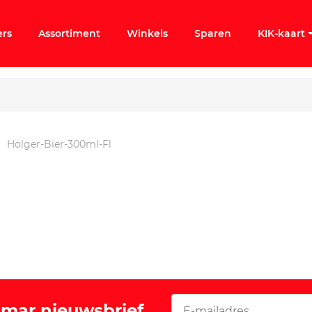
ers
Assortiment
Winkels
Sparen
KIK-kaart
Holger-Bier-300ml-Fl
ergeten
k KIK-account
Vomar nieuwsbrief