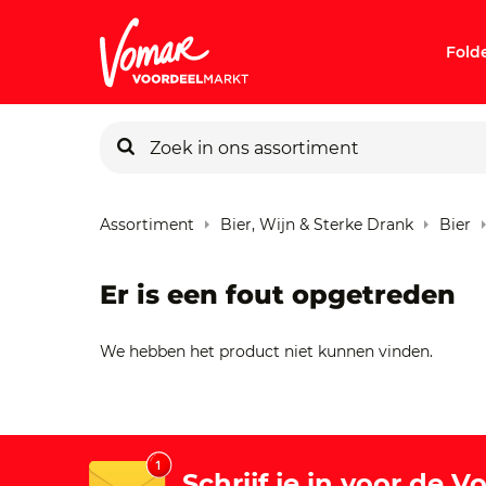
Fold
KIK-kaart
Assortiment
Bier, Wijn & Sterke Drank
Bier
Pincode v
Er is een fout opgetreden
Persoonlij
We hebben het product niet kunnen vinden.
Schrijf je in voor de 