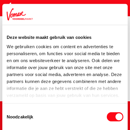
Deze website maakt gebruik van cookies
KIK-kaart
We gebruiken cookies om content en advertenties te
Assortiment
Bier, Wijn & Sterke Drank
Bier
Jopen-Mo
personaliseren, om functies voor social media te bieden
en om ons websiteverkeer te analyseren. Ook delen we
Pincode vergeten
Er is een fout opgetreden
informatie over jouw gebruik van onze site met onze
partners voor social media, adverteren en analyse. Deze
We hebben het product niet kunnen vinden.
partners kunnen deze gegevens combineren met andere
Persoonlijk KIK-account
informatie die je aan ze hebt verstrekt of die ze hebben
verzameld op basis van jouw gebruik van hun services.
Toestemmingsselectie
Noodzakelijk
Schrijf je in voor de Vomar nieuwsbrief