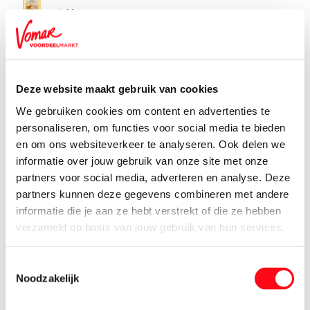
7.
29
Glen Hood Whisky
1000 ml
15.
95
Deze website maakt gebruik van cookies
We gebruiken cookies om content en advertenties te
Glen Moray Single Malt Whisky
personaliseren, om functies voor social media te bieden
700 ml
en om ons websiteverkeer te analyseren. Ook delen we
28.
99
informatie over jouw gebruik van onze site met onze
partners voor social media, adverteren en analyse. Deze
partners kunnen deze gegevens combineren met andere
Glen Talloch 8 Years Whisky
700 ml
informatie die je aan ze hebt verstrekt of die ze hebben
verzameld op basis van jouw gebruik van hun services.
19.
99
Toestemmingsselectie
Glen Talloch Whisky
Noodzakelijk
200 ml
7.
19