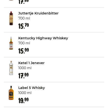
17.
99
Juttertje Kruidenbitter
700 ml
15.
79
Kentucky Highway Whiskey
700 ml
15.
99
Ketel 1 Jenever
1000 ml
17.
99
Label 5 Whisky
1000 ml
19.
99