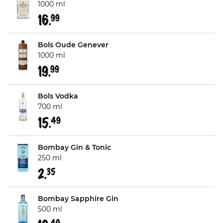
1000 ml
16.
99
Bols Oude Genever
1000 ml
19.
99
Bols Vodka
700 ml
15.
49
Bombay Gin & Tonic
250 ml
2.
35
Bombay Sapphire Gin
500 ml
49