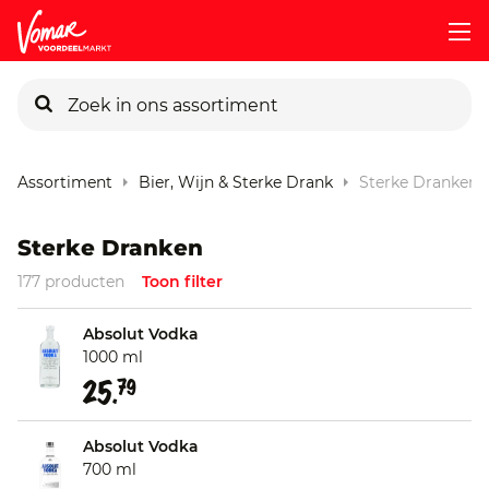
KIK-kaart
Assortiment
Bier, Wijn & Sterke Drank
Sterke Dranken
Pincode vergeten
Sterke Dranken
177 producten
Toon filter
Persoonlijk KIK-account
Absolut Vodka
1000 ml
25.
79
Absolut Vodka
700 ml