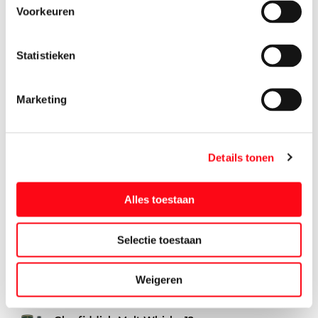
Voorkeuren
Glen Talloch Whisky
700 ml
Statistieken
15.
99
Marketing
Glen Talloch Whisky
1500 ml
29.
99
Details tonen
Glen Talloch Whisky
1000 ml
Alles toestaan
19.
99
Selectie toestaan
Glenfiddich Malt Whisky 12yr
200 ml
Weigeren
13.
99