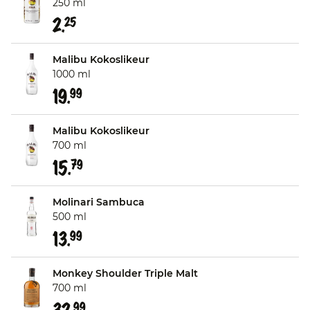
250 ml
2.
25
Malibu Kokoslikeur
1000 ml
19.
99
Malibu Kokoslikeur
700 ml
15.
79
Molinari Sambuca
500 ml
13.
99
Monkey Shoulder Triple Malt
700 ml
99