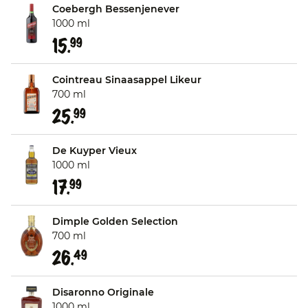
Coebergh Bessenjenever
1000 ml
15.
99
Cointreau Sinaasappel Likeur
700 ml
25.
99
De Kuyper Vieux
1000 ml
17.
99
Dimple Golden Selection
700 ml
26.
49
Disaronno Originale
1000 ml