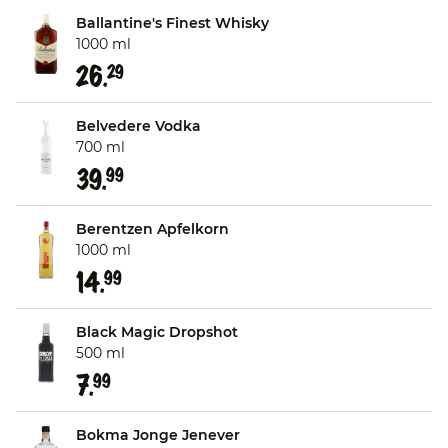
Ballantine's Finest Whisky
1000 ml
26.
29
Belvedere Vodka
700 ml
39.
99
Berentzen Apfelkorn
1000 ml
14.
99
Black Magic Dropshot
500 ml
7.
99
Bokma Jonge Jenever