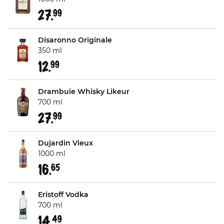
27.
99
Disaronno Originale
350 ml
12.
99
Drambuie Whisky Likeur
700 ml
27.
99
Dujardin Vieux
1000 ml
16.
65
Eristoff Vodka
700 ml
14.
49