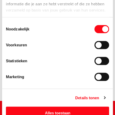
informatie die je aan ze hebt verstrekt of die ze hebben
verzameld op basis van jouw gebruik van hun services.
Toestemmingsselectie
Noodzakelijk
Voorkeuren
1.
19
Statistieken
Marketing
Details tonen
Alles toestaan