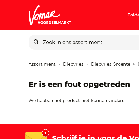
Fold
KIK-kaart
Assortiment
Diepvries
Diepvries Groente
Pincode v
Er is een fout opgetreden
Persoonlij
We hebben het product niet kunnen vinden.
Schrijf je in voor de 