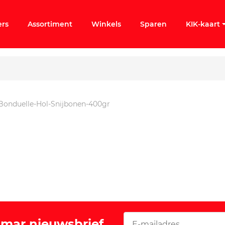
ers
Assortiment
Winkels
Sparen
KIK-kaart
Bonduelle-Hol-Snijbonen-400gr
ergeten
k KIK-account
Vomar nieuwsbrief