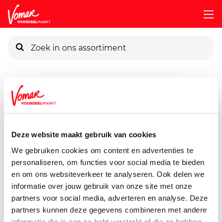
KIK-kaart
Assortiment
Diepvries
Diepvries Snacks
G-Woon-Oven
Pincode vergeten
G'woon Oven Frikandellen
5 stuks
Deze website maakt gebruik van cookies
Persoonlijk KIK-account
We gebruiken cookies om content en advertenties te
personaliseren, om functies voor social media te bieden
en om ons websiteverkeer te analyseren. Ook delen we
informatie over jouw gebruik van onze site met onze
partners voor social media, adverteren en analyse. Deze
partners kunnen deze gegevens combineren met andere
informatie die je aan ze hebt verstrekt of die ze hebben