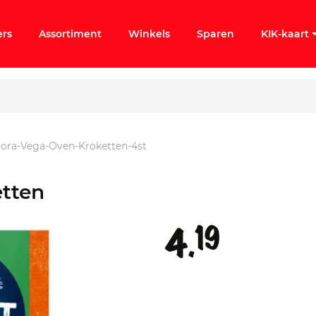
ers
Assortiment
Winkels
Sparen
KIK-kaart
ora-Vega-Oven-Kroketten-4st
ergeten
etten
k KIK-account
19
4.