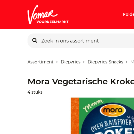
Fold
KIK-kaart
Assortiment
Diepvries
Diepvries Snacks
M
Pincode v
Mora Vegetarische Krok
Persoonlij
4 stuks