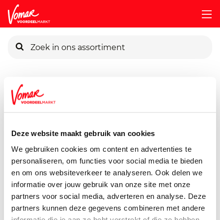
KIK-kaart
Assortiment
Diepvries
Diepvries Vis & - Schaaldieren
Pincode vergeten
Puuur Visch Visfriet
500 gram
Deze website maakt gebruik van cookies
Persoonlijk KIK-account
We gebruiken cookies om content en advertenties te
personaliseren, om functies voor social media te bieden
en om ons websiteverkeer te analyseren. Ook delen we
informatie over jouw gebruik van onze site met onze
partners voor social media, adverteren en analyse. Deze
partners kunnen deze gegevens combineren met andere
informatie die je aan ze hebt verstrekt of die ze hebben