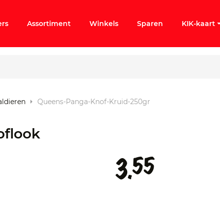
ers
Assortiment
Winkels
Sparen
KIK-kaart
aldieren
Queens-Panga-Knof-Kruid-250gr
ergeten
oflook
k KIK-account
55
3.