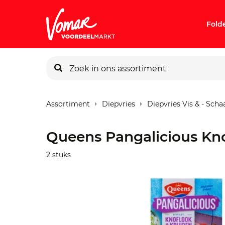
Fold
KIK-kaart
Assortiment
Diepvries
Diepvries Vis & - Scha
Pincode v
Queens Pangalicious Kn
Persoonlij
2 stuks