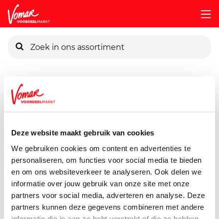
KIK-kaart
Assortiment
Diepvries
Diepvries Vis & - Schaaldieren
Pincode vergeten
Vismarine Kibbeling
350 gram
Deze website maakt gebruik van cookies
Persoonlijk KIK-account
We gebruiken cookies om content en advertenties te
personaliseren, om functies voor social media te bieden
en om ons websiteverkeer te analyseren. Ook delen we
informatie over jouw gebruik van onze site met onze
partners voor social media, adverteren en analyse. Deze
partners kunnen deze gegevens combineren met andere
informatie die je aan ze hebt verstrekt of die ze hebben