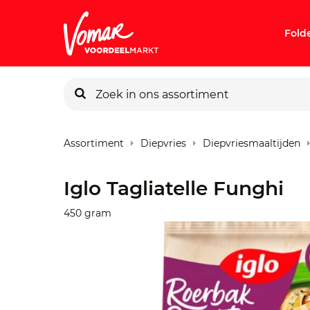
Fold
KIK-kaart
Assortiment
Diepvries
Diepvriesmaaltijden
Pincode v
Iglo Tagliatelle Funghi
Persoonlij
450 gram