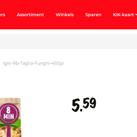
ers
Assortiment
Winkels
Sparen
KIK-kaart
Iglo-Rb-Taglia-Funghi-450gr
ergeten
k KIK-account
59
5.