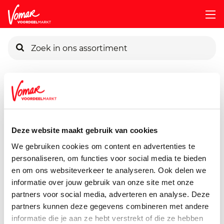
KIK-kaart
Assortiment
Diepvries
Diepvriesmaaltijden
Mama-S-M
Pincode vergeten
Mama's Maaltijd Beef
Teriyaki Beef Teriyaki
Deze website maakt gebruik van cookies
Persoonlijk KIK-account
We gebruiken cookies om content en advertenties te
425 gram
personaliseren, om functies voor social media te bieden
en om ons websiteverkeer te analyseren. Ook delen we
informatie over jouw gebruik van onze site met onze
partners voor social media, adverteren en analyse. Deze
partners kunnen deze gegevens combineren met andere
informatie die je aan ze hebt verstrekt of die ze hebben