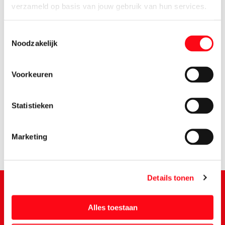
verzameld op basis van jouw gebruik van hun services.
Toestemmingsselectie
Noodzakelijk
Voorkeuren
6.
59
Statistieken
Marketing
Details tonen
Alles toestaan
Schrijf je in voor de Vomar nieuwsbrief