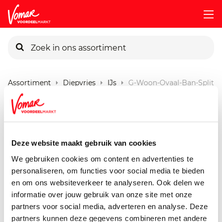
KIK-kaart
Assortiment
Diepvries
IJs
G-Woon-Ovaal-Ban-Split-
Pincode vergeten
G'woon Roomijs Banana
Split
Persoonlijk KIK-account
Deze website maakt gebruik van cookies
900 ml
We gebruiken cookies om content en advertenties te
personaliseren, om functies voor social media te bieden
en om ons websiteverkeer te analyseren. Ook delen we
informatie over jouw gebruik van onze site met onze
partners voor social media, adverteren en analyse. Deze
partners kunnen deze gegevens combineren met andere