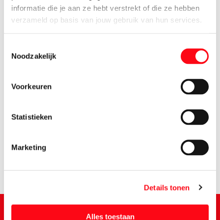
informatie die je aan ze hebt verstrekt of die ze hebben
verzameld op basis van jouw gebruik van hun services.
Toestemmingsselectie
Noodzakelijk
Voorkeuren
3.
29
Statistieken
Marketing
Details tonen
Alles toestaan