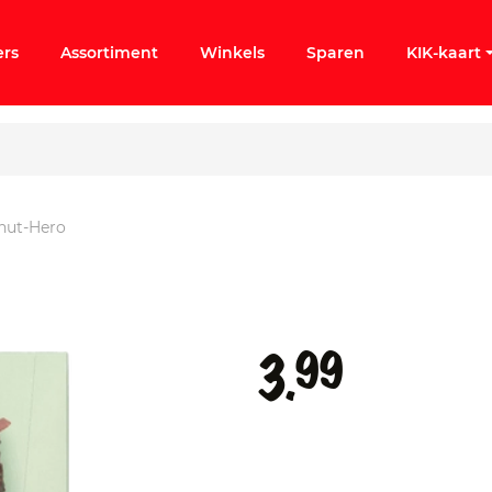
ers
Assortiment
Winkels
Sparen
KIK-kaart
nut-Hero
ergeten
k KIK-account
99
3.