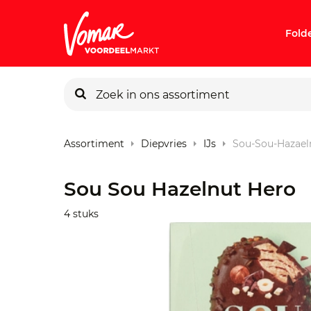
Fold
KIK-kaart
Assortiment
Diepvries
IJs
Sou-Sou-Hazael
Pincode v
Sou Sou Hazelnut Hero
Persoonlij
4 stuks