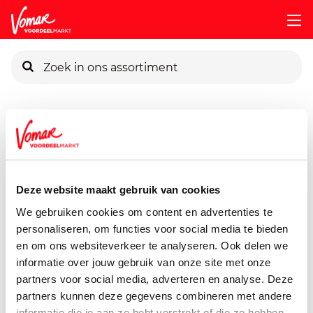
KIK-kaart
Assortiment
Drogisterij
Huidverzorging
Derlon-Body
Pincode vergeten
Derlon Bodylotion
500 ml
Deze website maakt gebruik van cookies
Persoonlijk KIK-account
We gebruiken cookies om content en advertenties te
personaliseren, om functies voor social media te bieden
en om ons websiteverkeer te analyseren. Ook delen we
informatie over jouw gebruik van onze site met onze
partners voor social media, adverteren en analyse. Deze
partners kunnen deze gegevens combineren met andere
informatie die je aan ze hebt verstrekt of die ze hebben