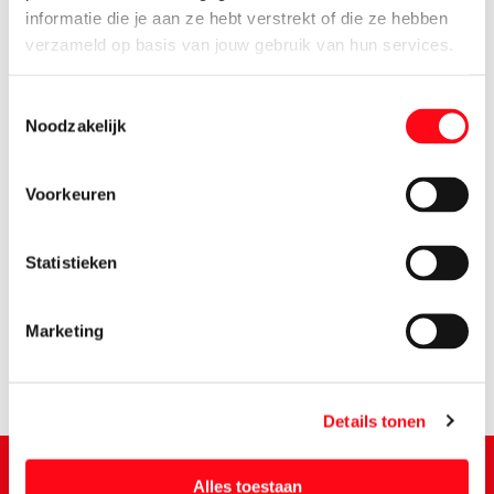
informatie die je aan ze hebt verstrekt of die ze hebben
verzameld op basis van jouw gebruik van hun services.
Toestemmingsselectie
Noodzakelijk
Voorkeuren
2.
39
Statistieken
Marketing
Details tonen
Alles toestaan