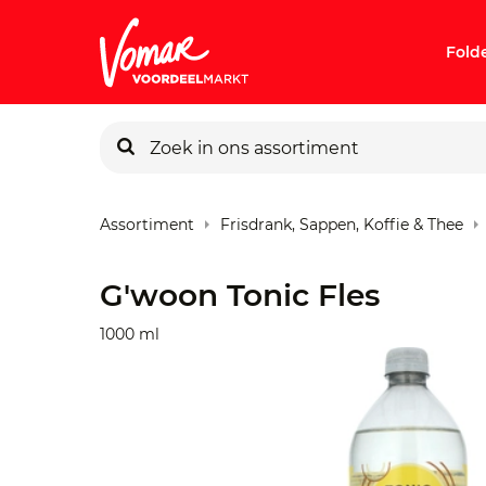
Fold
KIK-kaart
Assortiment
Frisdrank, Sappen, Koffie & Thee
Pincode v
G'woon Tonic Fles
Persoonlij
1000 ml