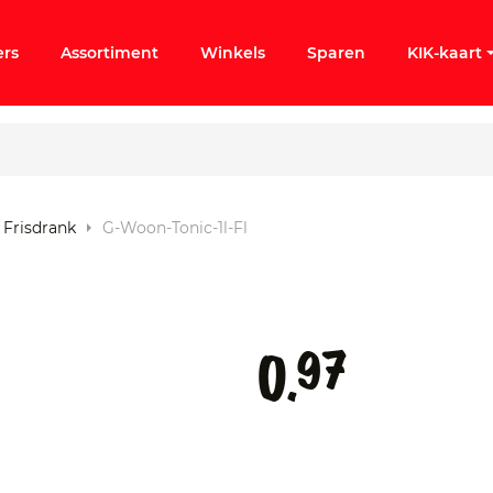
ers
Assortiment
Winkels
Sparen
KIK-kaart
Frisdrank
G-Woon-Tonic-1l-Fl
ergeten
k KIK-account
97
0.