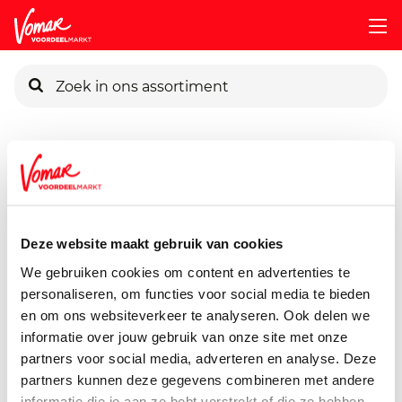
KIK-kaart
Assortiment
Frisdrank, Sappen, Koffie & Thee
Frisdrank
Pincode vergeten
Hero Cassis 4x250ml Blik
1000 ml
Deze website maakt gebruik van cookies
Persoonlijk KIK-account
We gebruiken cookies om content en advertenties te
personaliseren, om functies voor social media te bieden
en om ons websiteverkeer te analyseren. Ook delen we
informatie over jouw gebruik van onze site met onze
partners voor social media, adverteren en analyse. Deze
partners kunnen deze gegevens combineren met andere
informatie die je aan ze hebt verstrekt of die ze hebben