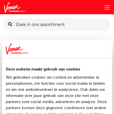
KIK-kaart
Assortiment
Frisdrank, Sappen, Koffie & Thee
Frisdrank
Pincode vergeten
Lipton Ice Tea Lemon Fles
1500 ml
Deze website maakt gebruik van cookies
Persoonlijk KIK-account
We gebruiken cookies om content en advertenties te
personaliseren, om functies voor social media te bieden
en om ons websiteverkeer te analyseren. Ook delen we
informatie over jouw gebruik van onze site met onze
partners voor social media, adverteren en analyse. Deze
partners kunnen deze gegevens combineren met andere
informatie die je aan ze hebt verstrekt of die ze hebben