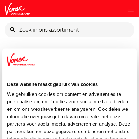
KIK-kaart
Assortiment
Frisdrank, Sappen, Koffie & Thee
Frisdrank
Pincode vergeten
Spa Finesse 6x1500ml Fles
9000 ml
Deze website maakt gebruik van cookies
Persoonlijk KIK-account
We gebruiken cookies om content en advertenties te
personaliseren, om functies voor social media te bieden
en om ons websiteverkeer te analyseren. Ook delen we
informatie over jouw gebruik van onze site met onze
partners voor social media, adverteren en analyse. Deze
partners kunnen deze gegevens combineren met andere
informatie die je aan ze hebt verstrekt of die ze hebben