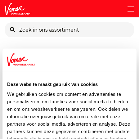
KIK-kaart
Assortiment
Frisdrank, Sappen, Koffie & Thee
Houdbare 
Pincode vergeten
Bonomel Aardbei
951 ml
Deze website maakt gebruik van cookies
Persoonlijk KIK-account
We gebruiken cookies om content en advertenties te
personaliseren, om functies voor social media te bieden
en om ons websiteverkeer te analyseren. Ook delen we
informatie over jouw gebruik van onze site met onze
partners voor social media, adverteren en analyse. Deze
partners kunnen deze gegevens combineren met andere
informatie die je aan ze hebt verstrekt of die ze hebben