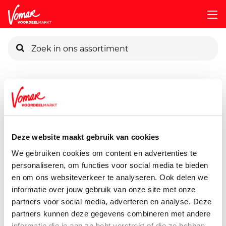
KIK-kaart
Assortiment
Frisdrank, Sappen, Koffie & Thee
Koffie, Ca
Pincode vergeten
Nescafe Cafe Rood Oplos
200 gram
Deze website maakt gebruik van cookies
Persoonlijk KIK-account
We gebruiken cookies om content en advertenties te
personaliseren, om functies voor social media te bieden
en om ons websiteverkeer te analyseren. Ook delen we
informatie over jouw gebruik van onze site met onze
partners voor social media, adverteren en analyse. Deze
partners kunnen deze gegevens combineren met andere
informatie die je aan ze hebt verstrekt of die ze hebben