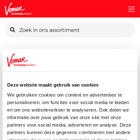
KIK-kaart
Assortiment
Frisdrank, Sappen, Koffie & Thee
Koffie, Ca
Pincode vergeten
Nescafe Gold Instant
200 gram
Deze website maakt gebruik van cookies
Persoonlijk KIK-account
We gebruiken cookies om content en advertenties te
personaliseren, om functies voor social media te bieden
en om ons websiteverkeer te analyseren. Ook delen we
informatie over jouw gebruik van onze site met onze
partners voor social media, adverteren en analyse. Deze
partners kunnen deze gegevens combineren met andere
informatie die je aan ze hebt verstrekt of die ze hebben