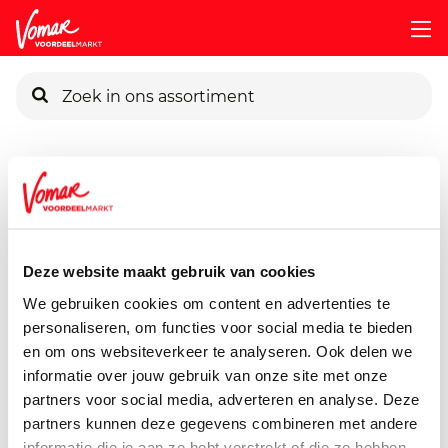
KIK-kaart
Assortiment
Frisdrank, Sappen, Koffie & Thee
Vruchtens
Pincode vergeten
Appelsientje Zontomaat
1000 ml
Deze website maakt gebruik van cookies
Persoonlijk KIK-account
We gebruiken cookies om content en advertenties te
personaliseren, om functies voor social media te bieden
en om ons websiteverkeer te analyseren. Ook delen we
informatie over jouw gebruik van onze site met onze
partners voor social media, adverteren en analyse. Deze
partners kunnen deze gegevens combineren met andere
informatie die je aan ze hebt verstrekt of die ze hebben