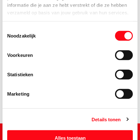
informatie die je aan ze hebt verstrekt of die ze hebben
verzameld op basis van jouw gebruik van hun services.
Toestemmingsselectie
Noodzakelijk
Voorkeuren
2.
75
Statistieken
Marketing
Details tonen
Alles toestaan