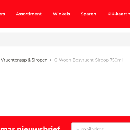
ers
Assortiment
Winkels
Sparen
KIK-kaart
Vruchtensap & Siropen
G-Woon-Bosvrucht-Siroop-750ml
ergeten
k KIK-account
Vomar nieuwsbrief