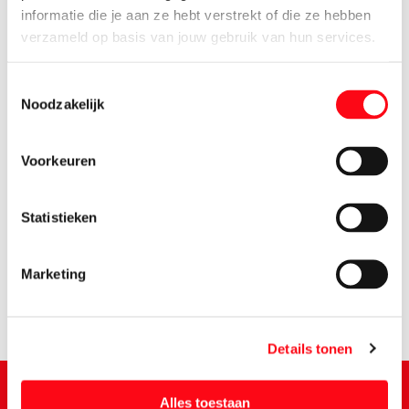
informatie die je aan ze hebt verstrekt of die ze hebben
verzameld op basis van jouw gebruik van hun services.
Toestemmingsselectie
Noodzakelijk
Voorkeuren
1.
79
Statistieken
Marketing
Details tonen
Alles toestaan