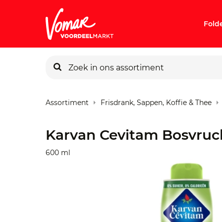
Fold
KIK-kaart
Assortiment
Frisdrank, Sappen, Koffie & Thee
Pincode v
Karvan Cevitam Bosvruc
Persoonlij
600 ml