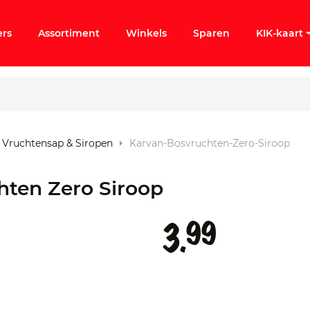
ers
Assortiment
Winkels
Sparen
KIK-kaart
Vruchtensap & Siropen
Karvan-Bosvruchten-Zero-Siroop
ergeten
hten Zero Siroop
k KIK-account
99
3.