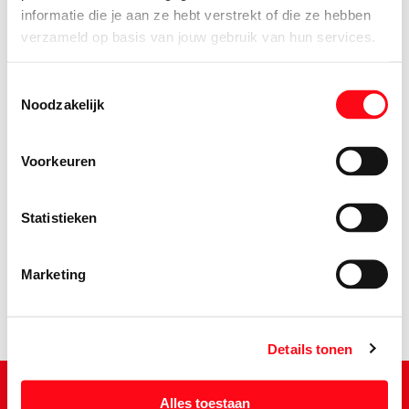
informatie die je aan ze hebt verstrekt of die ze hebben
verzameld op basis van jouw gebruik van hun services.
Toestemmingsselectie
Noodzakelijk
Voorkeuren
2.
39
Statistieken
Marketing
Details tonen
Alles toestaan