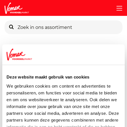
KIK-kaart
Assortiment
Frisdrank, Sappen, Koffie & Thee
Vruchtens
Pincode vergeten
Wicky Aardbei
1500 ml
Deze website maakt gebruik van cookies
Persoonlijk KIK-account
We gebruiken cookies om content en advertenties te
personaliseren, om functies voor social media te bieden
en om ons websiteverkeer te analyseren. Ook delen we
informatie over jouw gebruik van onze site met onze
partners voor social media, adverteren en analyse. Deze
partners kunnen deze gegevens combineren met andere
informatie die je aan ze hebt verstrekt of die ze hebben