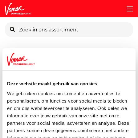
KIK-kaart
Assortiment
Huisdieren
Dierenvoeding
Bonzo-Mega
Pincode vergeten
Bonzo Megabone
200 gram
Deze website maakt gebruik van cookies
Persoonlijk KIK-account
We gebruiken cookies om content en advertenties te
personaliseren, om functies voor social media te bieden
en om ons websiteverkeer te analyseren. Ook delen we
informatie over jouw gebruik van onze site met onze
partners voor social media, adverteren en analyse. Deze
partners kunnen deze gegevens combineren met andere
informatie die je aan ze hebt verstrekt of die ze hebben