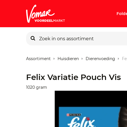
Fold
KIK-kaart
Assortiment
Huisdieren
Dierenvoeding
Fe
Pincode v
Felix Variatie Pouch Vis
Persoonlij
1020 gram