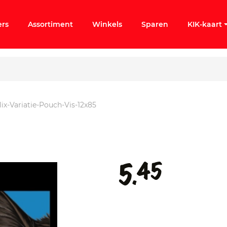
ers
Assortiment
Winkels
Sparen
KIK-kaart
lix-Variatie-Pouch-Vis-12x85
ergeten
k KIK-account
45
5.