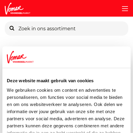
KIK-kaart
Assortiment
Huisdieren
Dierenvoeding
G-Woon-Hond
Pincode vergeten
G'woon Hond Beefstrips
90 gram
Deze website maakt gebruik van cookies
Persoonlijk KIK-account
We gebruiken cookies om content en advertenties te
personaliseren, om functies voor social media te bieden
en om ons websiteverkeer te analyseren. Ook delen we
informatie over jouw gebruik van onze site met onze
partners voor social media, adverteren en analyse. Deze
partners kunnen deze gegevens combineren met andere
informatie die je aan ze hebt verstrekt of die ze hebben