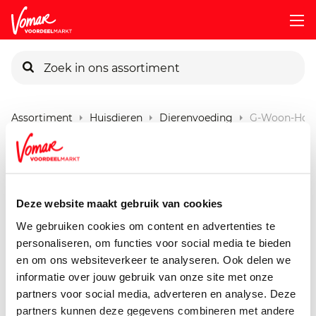
KIK-kaart
Assortiment
Huisdieren
Dierenvoeding
G-Woon-Hond
Pincode vergeten
G'woon Hond Cup Rund
Lever
Persoonlijk KIK-account
Deze website maakt gebruik van cookies
150 gram
We gebruiken cookies om content en advertenties te
personaliseren, om functies voor social media te bieden
en om ons websiteverkeer te analyseren. Ook delen we
informatie over jouw gebruik van onze site met onze
partners voor social media, adverteren en analyse. Deze
partners kunnen deze gegevens combineren met andere