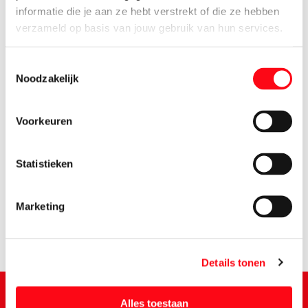
informatie die je aan ze hebt verstrekt of die ze hebben
verzameld op basis van jouw gebruik van hun services.
Toestemmingsselectie
Noodzakelijk
Voorkeuren
0.
39
Statistieken
Marketing
Details tonen
Alles toestaan