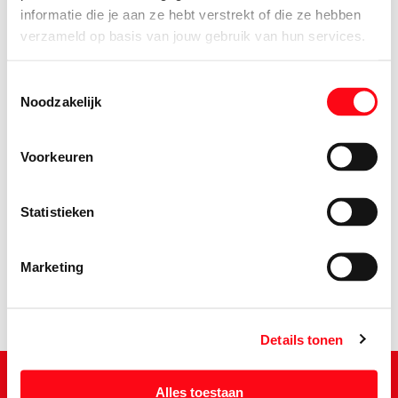
informatie die je aan ze hebt verstrekt of die ze hebben
verzameld op basis van jouw gebruik van hun services.
Toestemmingsselectie
Noodzakelijk
Voorkeuren
0.
91
Statistieken
Marketing
Details tonen
Alles toestaan