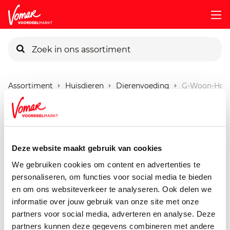
KIK-kaart
Assortiment
Huisdieren
Dierenvoeding
G-Woon-Hond-
Pincode vergeten
G'woon Hond Gelei Rund
Lever
Persoonlijk KIK-account
Deze website maakt gebruik van cookies
415 gram
We gebruiken cookies om content en advertenties te
personaliseren, om functies voor social media te bieden
en om ons websiteverkeer te analyseren. Ook delen we
informatie over jouw gebruik van onze site met onze
partners voor social media, adverteren en analyse. Deze
partners kunnen deze gegevens combineren met andere