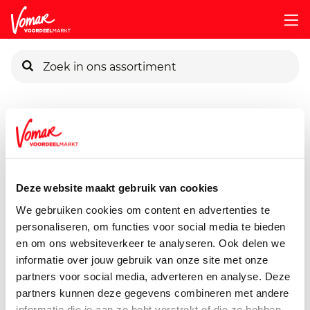
KIK-kaart
Assortiment
Huisdieren
Dierenvoeding
G-Woon-Hond
Pincode vergeten
G'woon Hond Pouch Saus
1200 gram
Deze website maakt gebruik van cookies
Persoonlijk KIK-account
We gebruiken cookies om content en advertenties te
personaliseren, om functies voor social media te bieden
en om ons websiteverkeer te analyseren. Ook delen we
informatie over jouw gebruik van onze site met onze
partners voor social media, adverteren en analyse. Deze
partners kunnen deze gegevens combineren met andere
informatie die je aan ze hebt verstrekt of die ze hebben