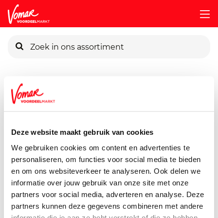
KIK-kaart
Assortiment
Huisdieren
Dierenvoeding
G-Woon-Kat-
Pincode vergeten
G'woon Kat Mini Filets Vlees
362 gram
Deze website maakt gebruik van cookies
Persoonlijk KIK-account
We gebruiken cookies om content en advertenties te
personaliseren, om functies voor social media te bieden
en om ons websiteverkeer te analyseren. Ook delen we
informatie over jouw gebruik van onze site met onze
partners voor social media, adverteren en analyse. Deze
partners kunnen deze gegevens combineren met andere
informatie die je aan ze hebt verstrekt of die ze hebben