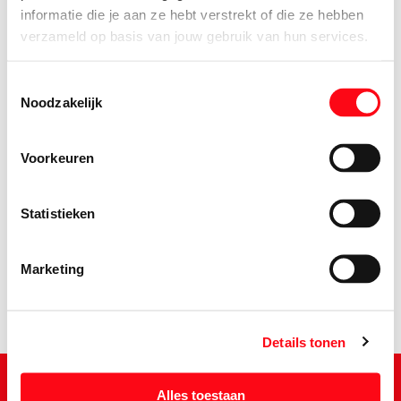
informatie die je aan ze hebt verstrekt of die ze hebben
verzameld op basis van jouw gebruik van hun services.
Toestemmingsselectie
Noodzakelijk
Voorkeuren
3.
99
Statistieken
Marketing
Details tonen
Alles toestaan