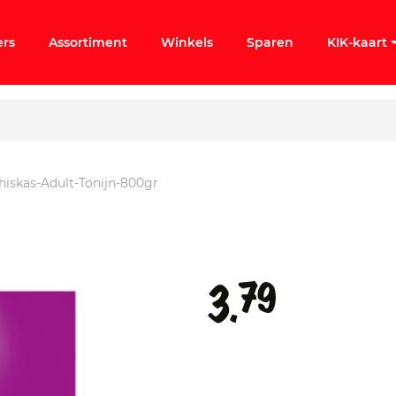
ers
Assortiment
Winkels
Sparen
KIK-kaart
iskas-Adult-Tonijn-800gr
ergeten
k KIK-account
79
3.