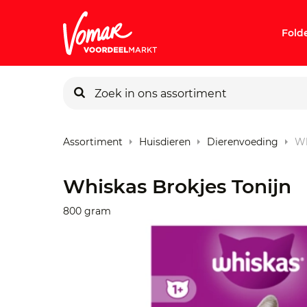
Fold
KIK-kaart
Assortiment
Huisdieren
Dierenvoeding
Wh
Pincode v
Whiskas Brokjes Tonijn
Persoonlij
800 gram