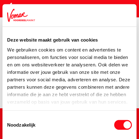
Deze website maakt gebruik van cookies
KIK-kaart
We gebruiken cookies om content en advertenties te
Assortiment
Koken, Tafelen & Non Food
Kaarsen
Sto
personaliseren, om functies voor social media te bieden
en om ons websiteverkeer te analyseren. Ook delen we
Pincode vergeten
Er is een fout opgetreden
informatie over jouw gebruik van onze site met onze
partners voor social media, adverteren en analyse. Deze
We hebben het product niet kunnen vinden.
partners kunnen deze gegevens combineren met andere
Persoonlijk KIK-account
informatie die je aan ze hebt verstrekt of die ze hebben
verzameld op basis van jouw gebruik van hun services.
Toestemmingsselectie
Noodzakelijk
Schrijf je in voor de Vomar nieuwsbrief