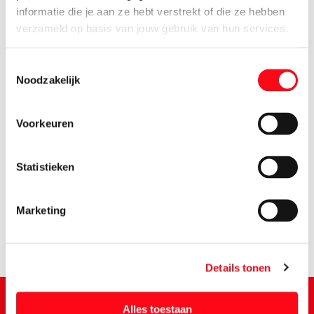
informatie die je aan ze hebt verstrekt of die ze hebben
verzameld op basis van jouw gebruik van hun services.
Toestemmingsselectie
Noodzakelijk
Voorkeuren
1.
79
Statistieken
Marketing
Details tonen
Alles toestaan