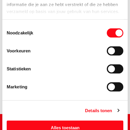
informatie die je aan ze hebt verstrekt of die ze hebben
verzameld op basis van jouw gebruik van hun services.
Toestemmingsselectie
Noodzakelijk
Voorkeuren
3.
29
Statistieken
Marketing
Details tonen
Alles toestaan