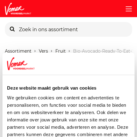
KIK-kaart
Assortiment
Vers
Fruit
Bio-Avocado-Ready-To-Eat-2s
Pincode vergeten
Bio+ Eetrijpe Avocado's
2 stuks
Persoonlijk KIK-account
Deze website maakt gebruik van cookies
We gebruiken cookies om content en advertenties te
personaliseren, om functies voor social media te bieden
en om ons websiteverkeer te analyseren. Ook delen we
informatie over jouw gebruik van onze site met onze
partners voor social media, adverteren en analyse. Deze
partners kunnen deze gegevens combineren met andere