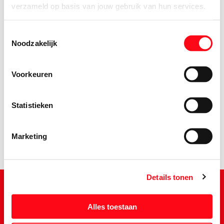
verzameld op basis van jouw gebruik van hun services.
Toestemmingsselectie
Noodzakelijk
Voorkeuren
2.
29
Statistieken
Marketing
Details tonen
Alles toestaan
Schrijf je in voor de Vomar nieuwsbrief