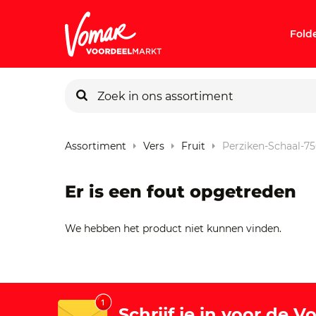
Fold
KIK-kaart
Assortiment
Vers
Fruit
Perziken-Schaal-7
Pincode v
Er is een fout opgetreden
Persoonlij
We hebben het product niet kunnen vinden.
Schrijf je in voor de 