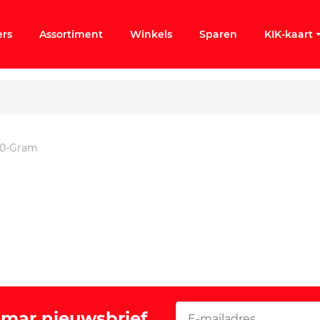
ers
Assortiment
Winkels
Sparen
KIK-kaart
50-Gram
ergeten
k KIK-account
Vomar nieuwsbrief