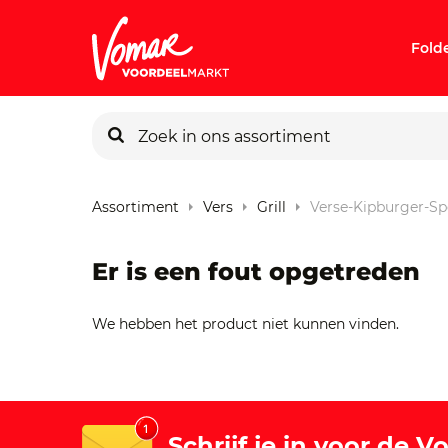
Fold
KIK-kaart
Assortiment
Vers
Grill
Verse-Kipburger-Sp
Pincode v
Er is een fout opgetreden
Persoonlij
We hebben het product niet kunnen vinden.
Schrijf je in voor de 