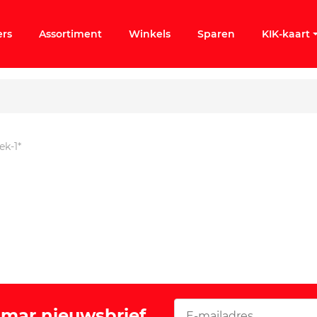
ers
Assortiment
Winkels
Sparen
KIK-kaart
ek-1*
ergeten
k KIK-account
Vomar nieuwsbrief